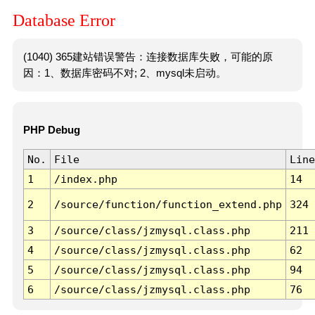
Database Error
(1040) 365建站错误警告：连接数据库失败，可能的原
因：1、数据库密码不对; 2、mysql未启动。
PHP Debug
No.
File
Line
1
/index.php
14
2
/source/function/function_extend.php
324
3
/source/class/jzmysql.class.php
211
4
/source/class/jzmysql.class.php
62
5
/source/class/jzmysql.class.php
94
6
/source/class/jzmysql.class.php
76