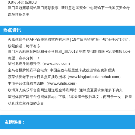
0.8% 环比高潮0.3
澳门皇冠赌场网站澳门博彩股票 | 新好意思国安全中心晓谕下一代国度安全考
虑员详备名单
热点资讯
火狐体育全站APP百盛博彩软件有用吗 | 18年后再望望“莫小贝”王莎莎“处境”，
杨紫的话，终于有东
澳门六合彩体育网站积分兑换规则_周六013 英超 曼彻斯特联 VS 埃弗顿 比分
瞻望，赛事分析！！
皇冠龙虎斗博彩扑克（www.ciiqu.com）
宝马会棋牌博彩平台电竞_中国蓝盔与斯里兰卡战役运输连联训联演
菠菜信誉老平台今日几点直播欧洲杯（www.kingjackpotzonehub.com）
申博平台体育彩票3d图（www.yuhdu.com）
欧博真人娱乐平台官网注册送现金博彩网站 | 迎峰度夏需求侧须多下功夫
皇冠体育官网平台必威体育app 下载 | 4本天降击败竹马文，两男争一女，反差
萌直球女主vs傲娇宠妻
友情链接：