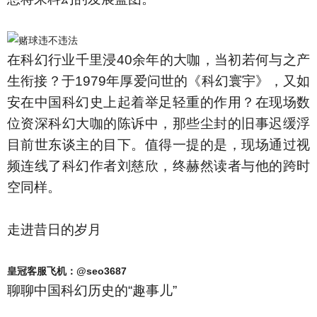
在科幻行业千里浸40余年的大咖，当初若何与之产
生衔接？于1979年厚爱问世的《科幻寰宇》，又如
安在中国科幻史上起着举足轻重的作用？在现场数
位资深科幻大咖的陈诉中，那些尘封的旧事迟缓浮
目前世东谈主的目下。值得一提的是，现场通过视
频连线了科幻作者刘慈欣，终赫然读者与他的跨时
空同样。
走进昔日的岁月
皇冠客服飞机：@seo3687
聊聊中国科幻历史的“趣事儿”