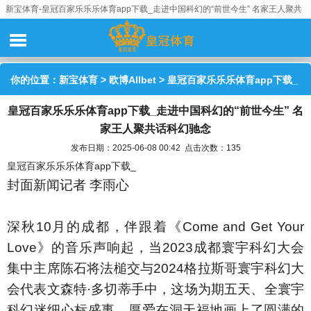
新宝体育-皇冠百家乐乐乐体育app下载_走进中国科幻的“前世今生” 名家王人聚共
话科幻驰念
你的位置：
新宝体育
>
欧博Allbet
> 皇冠百家乐乐乐体育app下载_
皇冠百家乐乐乐体育app下载_走进中国科幻的“前世今生” 名
走进中国科幻的“前世今生” 名家王人聚共话科幻驰念
家王人聚共话科幻驰念
发布日期：2025-06-08 00:42 点击次数：135
皇冠百家乐乐乐体育app下载_
封面新闻记者 李雨心
深秋10月的成都，伴跟着《Come and Get Your
Love》的音乐声响起，当2023成都寰宇科幻大会
集中主席陈石将法槌交与2024格拉斯哥寰宇科幻大
会代表文森特·多切蒂手中，这场为期五天、全寰宇
科幻迷细心标盛事，厚爱在洞天福地画上了圆满的