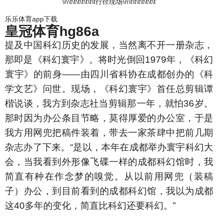
\n\t\t\t\t\t\t\t行径现场\n\t\t\t\t\t\t\t
乐乐体育app下载
皇冠体育hg86a
提及中国科幻历史的发展，当然离不开一册杂志，
那即是《科幻寰宇》。将时光倒回1979年，《科幻
寰宇》的前身——由四川省科协在成都创办的《科
学文艺》问世。现场，《科幻寰宇》首任总剪辑谭
楷说谈，我方到杂志社当剪辑那一年，就怕36岁。
那时因为办公条目节略，莫得厚爱的办公室，于是
我方用网兜把稿件装着，带去一家茶肆中把前几期
杂志办了下来。“是以，本年在成都举办寰宇科幻大
会，当我看到外形像飞碟一样的成都科幻馆时，我
简直有种在作念梦的嗅觉。从以前用网兜（装稿
子）办公，到目前看到的成都科幻馆，我以为成都
这40多年的变化，简直比科幻还要科幻。”