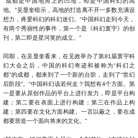
“成都是中国地舆上的凹地，却是中国科幻的高
地。”吴显奎暗示，高地的打造离不开一多数充满设
想力，疼爱科幻的科幻迷们。“中国科幻走到今天，
有两个秀丽性的事件，第一个是《科幻寰宇》的创
刊，第二即是星河奖的成立。”
同期，在吴显奎看来，在见效举办了第81届寰宇科
幻大会之后，中国的科幻奇迹和被称为“科幻之
都”的成都，都来到了一个新的台阶，走到了“世幻
后阶段”。“中国科幻该若何走？我想有4个方面。第
一是要从原创作品的平台上进行发力，即是平台构
建；第二要在表面上进行构建；第三在作品上构
建；第四要在文化方面构建。一言以蔽之，要在成
都要营造一个面向将来的文化。”