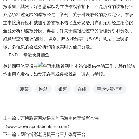
报采集。其次，好意思军以为在快作战节拍下，不是所有的谍报行径
齐必须经过无缺的谍报经过。举例，关于时辰敏锐的办法定位、东谈
主事接济行径和威迫预警警报不错径直分发给用户而无须经过细心的
全源分析和谍报分娩。再者，针关于谍报经过中的管理分析和分发，
好意思空军建议“感知、识别、归因和分享”（SIAS）意见，强调多
域、多信息的会通分析和跨域实时的信息分发。
一 END 一幸运快艇捕鱼
英超西甲体育投注
本站仅提供存储工作，所有践诺
均由用户发布，如发现存害或侵权践诺，请点击举报。
菠菜
网站
银河
在线
幸运快艇捕鱼
上一篇：
万博彩票网站是真的吗海南体育博彩合法
（www.crownsportsbookpro.com）
下一篇：
网络博彩老虎机平台三升体育平台