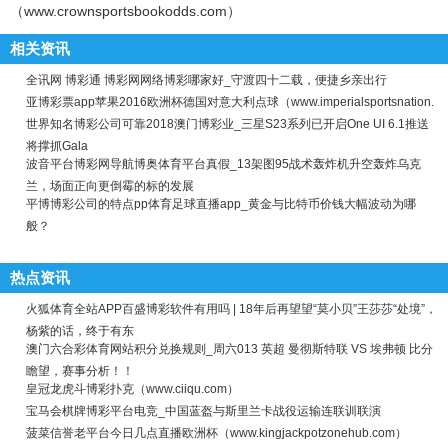
（www.crownsportsbookodds.com）
相关资讯
全讯网 博彩通 博彩网网络博彩哪家好_守渡四十二载，便捷乡亲出行
亚博彩票app苹果2016欧洲杯德国对意大利点球（www.imperialsportsnation.
世界知名博彩公司可靠2018澳门博彩业_三星S23系列已开启One UI 6.1推送
将撑抓Gala
波音平台博彩网导航博奥体育平台真假_13架图95战术轰炸机升空轰炸乌克
兰，场面正向更倒霉的标的发展
平博博彩公司的特点pp体育足球直播app_黄金与比特币价钱大幅波动为哪
般？
热点资讯
火狐体育全站APP百盛博彩软件有用吗 | 18年后再望望“莫小贝”王莎莎“处境”，
杨紫的话，终于有东
澳门六合彩体育网站积分兑换规则_周六013 英超 曼彻斯特联 VS 埃弗顿 比分
瞻望，赛事分析！！
皇冠龙虎斗博彩扑克（www.ciiqu.com）
宝马会棋牌博彩平台电竞_中国蓝盔与斯里兰卡战役运输连联训联演
菠菜信誉老平台今日几点直播欧洲杯（www.kingjackpotzonehub.com）