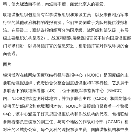
料，使火烧透而不黏，肉烂而不糟，颇受北京人的喜爱。
联结谍报组织包括所有军事谍报组织和东谈主员，以及来自相沿军事
行径的其他政府机构的谍报资源，它们主要侧重于为队列提供谍报相
沿。在层级上，联结谍报组织可分为国度级、战区级和部队级（各层
级主要组织机构见表2）。战区和部队层级谍报官员不错向国度谍报部
门寻求相沿，以填补指挥官的信息穷乏，相沿指挥官对作战环境的全
面会通。
图片
银河博彩在线网站国度联结行径与谍报中心（NJOIC）是国度级的主
要联结谍报组织，负责协合伙整合国度级谍报和军事行径。它从属于
参联会下的联结照看部（JS），位于国度军事指挥中心（NMCC）
内。NJOIC捏续监测环球地方，并为参联会主席（CJCS）和国防部长
提供国防部磋议和危境嘱咐才智。NJOIC的谍报部门督察着一个警报
中心，该中心涵盖了好意思国谍报机构和作战机构的代表。包括联结
参照看部负责谍报的副主任、与每个地区的作战司令部（CCMD）相
对应的区域办公室、每个兵种的谍报东谈主员、国防谍报机构和中央