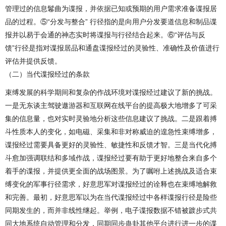
管理过的信息鬈曲为谍报，并依据已知或预期的用户需求准备谍报居
品的过程。⑤“分发与整合” 行径指的是向用户分发要道信息和制品谍
报并以易于会通的神态实时将谍报与行径结合起来。⑥“评估与反
馈”行径是指对谍报居品和通盘谍报经过的灵验性、准确性及价值进行
评估并提供反馈。
（二）当代谍报经过的条款
束缚发展的科学期间和复杂的作战环境对谍报经过建议了新的挑战。
一是无东谈主驾驶遨游器和互联网在线平台的提高极大地增多了可采
集的信息量，也对实时灵验地分析这些信息建议了挑战。二是跟着搏
斗性质本人的变化，如电磁、采集和非对称威迫的遑急性束缚增多，
谍报经过需要具备更好的灵验性、敏捷性和反馈才智。三是当代化搏
斗愈加强调联结和多域作战，谍报经过要有助于更好地整合来自多个
着手的谍报，并提供更全面的战场图景。为了嘱咐上述挑战及适合束
缚变化的军事行径需求，好意思军对谍报经过的诠释也在束缚地解救
和完善。最初，好意思军以为在当代谍报经过中各样谍报行径是险些
同期发生的，而并非线性继起。举例，电子谍报数据不错被踱步式共
同大地系统自动管理和分发，同期同步蛊卦其他平台进行进一步的谍