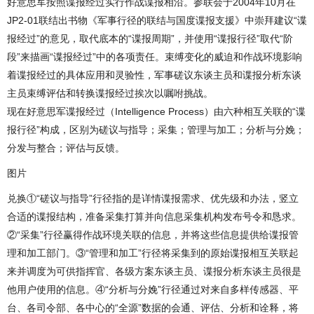
好意思军按照谍报经过实行作战谍报相沿。参联会于2004年10月在
JP2-01联结出书物《军事行径的联结与国度谍报支援》中崇拜建议“谍
报经过”的意见，取代底本的“谍报周期”，并使用“谍报行径”取代“阶
段”来描画“谍报经过”中的各项责任。束缚变化的威迫和作战环境影响
着谍报经过的具体应用和灵验性，军事磋议东谈主员和谍报分析东谈
主员束缚评估和转换谍报经过挨次以嘱咐挑战。
现在好意思军谍报经过（Intelligence Process）由六种相互关联的“谍
报行径”构成，区别为磋议与指导；采集；管理与加工；分析与分娩；
分发与整合；评估与反馈。
图片
兑换①“磋议与指导”行径指的是详情谍报需求、优先级和办法，竖立
合适的谍报结构，准备采集打算并向信息采集机构发布号令和恳求。
②“采集”行径赢得作战环境关联的信息，并将这些信息提供给谍报管
理和加工部门。③“管理和加工”行径将采集到的原始谍报相互关联起
来并调度为可供指挥官、各级方案东谈主员、谍报分析东谈主员很是
他用户使用的信息。④“分析与分娩”行径通过对来自多样传感器、平
台、各司令部、各中心的“全源”数据的会通、评估、分析和诠释，将