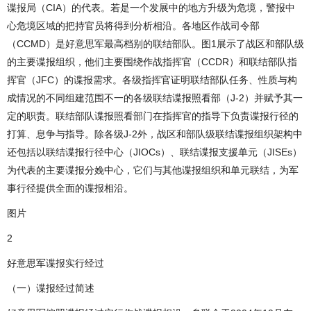
谍报局（CIA）的代表。若是一个发展中的地方升级为危境，警报中
心危境区域的把持官员将得到分析相沿。各地区作战司令部
（CCMD）是好意思军最高档别的联结部队。图1展示了战区和部队级
的主要谍报组织，他们主要围绕作战指挥官（CCDR）和联结部队指
挥官（JFC）的谍报需求。各级指挥官证明联结部队任务、性质与构
成情况的不同组建范围不一的各级联结谍报照看部（J-2）并赋予其一
定的职责。联结部队谍报照看部门在指挥官的指导下负责谍报行径的
打算、息争与指导。除各级J-2外，战区和部队级联结谍报组织架构中
还包括以联结谍报行径中心（JIOCs）、联结谍报支援单元（JISEs）
为代表的主要谍报分娩中心，它们与其他谍报组织和单元联结，为军
事行径提供全面的谍报相沿。
图片
2
好意思军谍报实行经过
（一）谍报经过简述