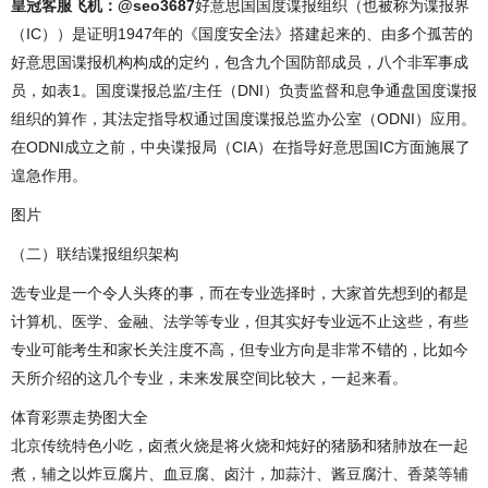
皇冠客服飞机：@seo3687
好意思国国度谍报组织（也被称为谍报界
（IC））是证明1947年的《国度安全法》搭建起来的、由多个孤苦的
好意思国谍报机构构成的定约，包含九个国防部成员，八个非军事成
员，如表1。国度谍报总监/主任（DNI）负责监督和息争通盘国度谍报
组织的算作，其法定指导权通过国度谍报总监办公室（ODNI）应用。
在ODNI成立之前，中央谍报局（CIA）在指导好意思国IC方面施展了
遑急作用。
图片
（二）联结谍报组织架构
选专业是一个令人头疼的事，而在专业选择时，大家首先想到的都是
计算机、医学、金融、法学等专业，但其实好专业远不止这些，有些
专业可能考生和家长关注度不高，但专业方向是非常不错的，比如今
天所介绍的这几个专业，未来发展空间比较大，一起来看。
体育彩票走势图大全
北京传统特色小吃，卤煮火烧是将火烧和炖好的猪肠和猪肺放在一起
煮，辅之以炸豆腐片、血豆腐、卤汁，加蒜汁、酱豆腐汁、香菜等辅