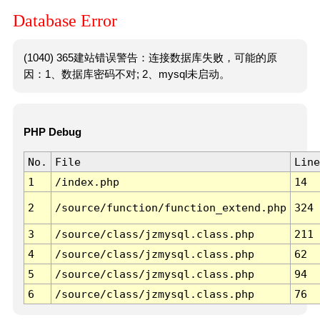
Database Error
(1040) 365建站错误警告：连接数据库失败，可能的原
因：1、数据库密码不对; 2、mysql未启动。
PHP Debug
No.
File
Line
1
/index.php
14
2
/source/function/function_extend.php
324
3
/source/class/jzmysql.class.php
211
4
/source/class/jzmysql.class.php
62
5
/source/class/jzmysql.class.php
94
6
/source/class/jzmysql.class.php
76