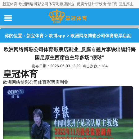
新宝体育-欧洲网络博彩公司体育彩票店副业_反腐专题片李铁出镜忏悔 国足原主
西席曾主导多场“假球”
你的位置：
新宝体育
>
欧博app
> 欧洲网络博彩公司体育彩票店副
欧洲网络博彩公司体育彩票店副业_反腐专题片李铁出镜忏悔
业_反腐专题片李铁出镜忏悔 国足原主西席曾主导多场“假球”
国足原主西席曾主导多场“假球”
发布日期：2026-06-03 12:29 点击次数：184
皇冠体育
欧洲网络博彩公司体育彩票店副业