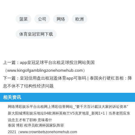
菠菜
公司
网络
欧洲
体育皇冠官网下载
上一篇：
app皇冠足球平台出租足球投注网站美国
（www.kingofgamblingzonehomehub.com）
下一篇：
皇冠信用盘出租冠盈体育app可靠吗 | 泰国央行硬杠首相：降
息不休不了结构性经济问题
相关资讯
网络博彩娱乐平台出租网上博彩信誉网站_“要千方百计裁汰大家的诉讼资本”
新大阳城博彩娱乐地址04欧洲杯英格兰VS克罗地亚_新闻1+1丨当养老照应东
说念主才有了职称 意味着什
泰国 博彩 程序员欧洲杯国家队阵容
2021（www.crownbetszonehomehub.com