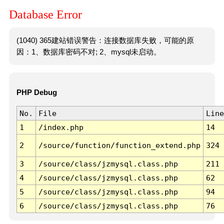
Database Error
(1040) 365建站错误警告：连接数据库失败，可能的原
因：1、数据库密码不对; 2、mysql未启动。
PHP Debug
No.
File
Line
1
/index.php
14
2
/source/function/function_extend.php
324
3
/source/class/jzmysql.class.php
211
4
/source/class/jzmysql.class.php
62
5
/source/class/jzmysql.class.php
94
6
/source/class/jzmysql.class.php
76