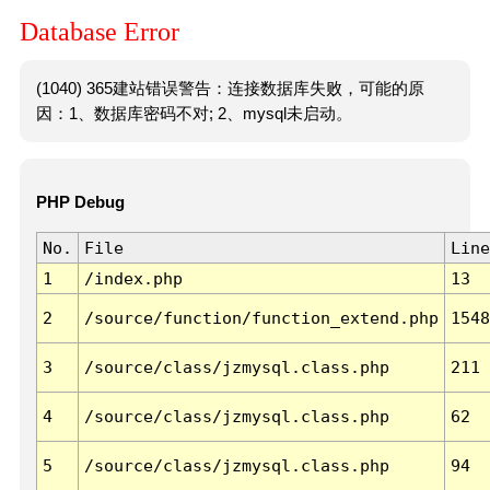
Database Error
(1040) 365建站错误警告：连接数据库失败，可能的原
因：1、数据库密码不对; 2、mysql未启动。
PHP Debug
No.
File
Line
1
/index.php
13
2
/source/function/function_extend.php
1548
3
/source/class/jzmysql.class.php
211
4
/source/class/jzmysql.class.php
62
5
/source/class/jzmysql.class.php
94