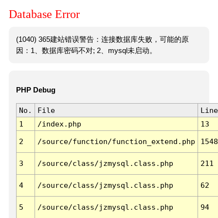
Database Error
(1040) 365建站错误警告：连接数据库失败，可能的原
因：1、数据库密码不对; 2、mysql未启动。
PHP Debug
No.
File
Line
1
/index.php
13
2
/source/function/function_extend.php
1548
3
/source/class/jzmysql.class.php
211
4
/source/class/jzmysql.class.php
62
5
/source/class/jzmysql.class.php
94