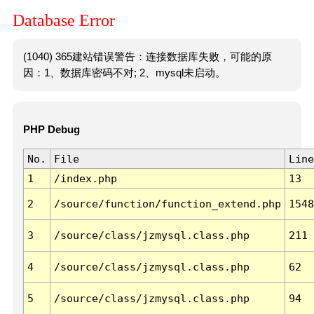
Database Error
(1040) 365建站错误警告：连接数据库失败，可能的原
因：1、数据库密码不对; 2、mysql未启动。
PHP Debug
No.
File
Line
1
/index.php
13
2
/source/function/function_extend.php
1548
3
/source/class/jzmysql.class.php
211
4
/source/class/jzmysql.class.php
62
5
/source/class/jzmysql.class.php
94