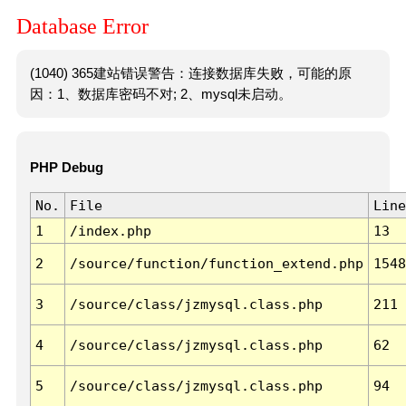
Database Error
(1040) 365建站错误警告：连接数据库失败，可能的原
因：1、数据库密码不对; 2、mysql未启动。
PHP Debug
No.
File
Line
1
/index.php
13
2
/source/function/function_extend.php
1548
3
/source/class/jzmysql.class.php
211
4
/source/class/jzmysql.class.php
62
5
/source/class/jzmysql.class.php
94