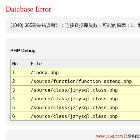
Database Error
(1040) 365建站错误警告：连接数据库失败，可能的原因：1、数
PHP Debug
No.
File
1
/index.php
2
/source/function/function_extend.php
3
/source/class/jzmysql.class.php
4
/source/class/jzmysql.class.php
5
/source/class/jzmysql.class.php
6
/source/class/jzmysql.class.php
www.365jz.com
已经将此