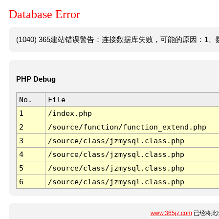
Database Error
(1040) 365建站错误警告：连接数据库失败，可能的原因：1、数
PHP Debug
No.
File
1
/index.php
2
/source/function/function_extend.php
3
/source/class/jzmysql.class.php
4
/source/class/jzmysql.class.php
5
/source/class/jzmysql.class.php
6
/source/class/jzmysql.class.php
www.365jz.com
已经将此