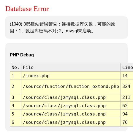
Database Error
(1040) 365建站错误警告：连接数据库失败，可能的原
因：1、数据库密码不对; 2、mysql未启动。
PHP Debug
No.
File
Line
1
/index.php
14
2
/source/function/function_extend.php
324
3
/source/class/jzmysql.class.php
211
4
/source/class/jzmysql.class.php
62
5
/source/class/jzmysql.class.php
94
6
/source/class/jzmysql.class.php
76