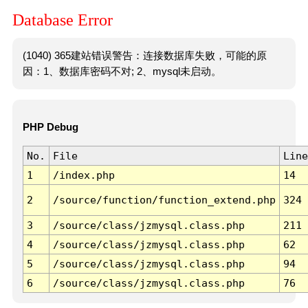
Database Error
(1040) 365建站错误警告：连接数据库失败，可能的原
因：1、数据库密码不对; 2、mysql未启动。
PHP Debug
No.
File
Line
1
/index.php
14
2
/source/function/function_extend.php
324
3
/source/class/jzmysql.class.php
211
4
/source/class/jzmysql.class.php
62
5
/source/class/jzmysql.class.php
94
6
/source/class/jzmysql.class.php
76