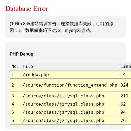
Database Error
(1040) 365建站错误警告：连接数据库失败，可能的原
因：1、数据库密码不对; 2、mysql未启动。
PHP Debug
No.
File
Line
1
/index.php
14
2
/source/function/function_extend.php
324
3
/source/class/jzmysql.class.php
211
4
/source/class/jzmysql.class.php
62
5
/source/class/jzmysql.class.php
94
6
/source/class/jzmysql.class.php
76