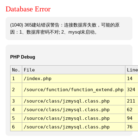
Database Error
(1040) 365建站错误警告：连接数据库失败，可能的原
因：1、数据库密码不对; 2、mysql未启动。
PHP Debug
No.
File
Line
1
/index.php
14
2
/source/function/function_extend.php
324
3
/source/class/jzmysql.class.php
211
4
/source/class/jzmysql.class.php
62
5
/source/class/jzmysql.class.php
94
6
/source/class/jzmysql.class.php
76