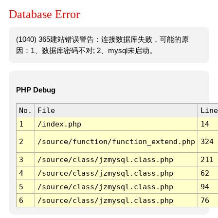
Database Error
(1040) 365建站错误警告：连接数据库失败，可能的原
因：1、数据库密码不对; 2、mysql未启动。
PHP Debug
No.
File
Line
1
/index.php
14
2
/source/function/function_extend.php
324
3
/source/class/jzmysql.class.php
211
4
/source/class/jzmysql.class.php
62
5
/source/class/jzmysql.class.php
94
6
/source/class/jzmysql.class.php
76