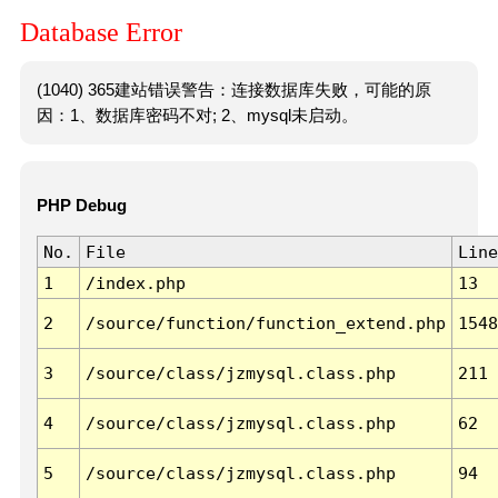
Database Error
(1040) 365建站错误警告：连接数据库失败，可能的原
因：1、数据库密码不对; 2、mysql未启动。
PHP Debug
No.
File
Line
1
/index.php
13
2
/source/function/function_extend.php
1548
3
/source/class/jzmysql.class.php
211
4
/source/class/jzmysql.class.php
62
5
/source/class/jzmysql.class.php
94