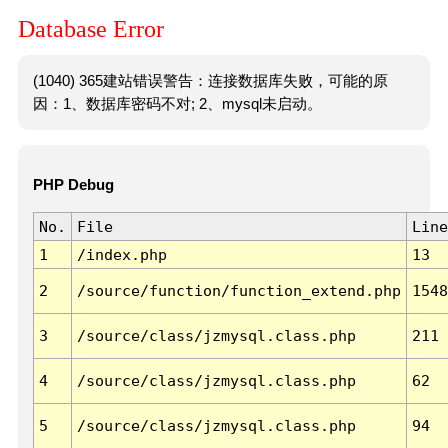
Database Error
(1040) 365建站错误警告：连接数据库失败，可能的原
因：1、数据库密码不对; 2、mysql未启动。
PHP Debug
No.
File
Line
1
/index.php
13
2
/source/function/function_extend.php
1548
3
/source/class/jzmysql.class.php
211
4
/source/class/jzmysql.class.php
62
5
/source/class/jzmysql.class.php
94