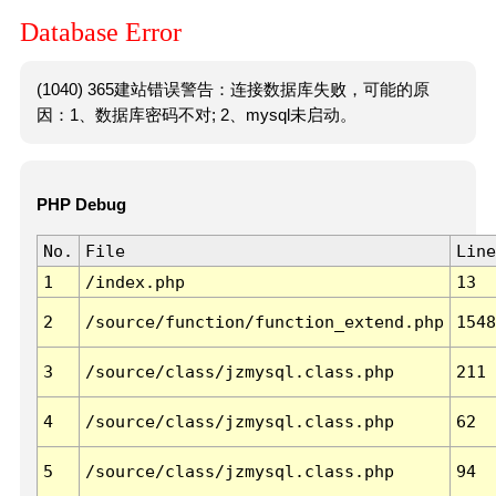
Database Error
(1040) 365建站错误警告：连接数据库失败，可能的原
因：1、数据库密码不对; 2、mysql未启动。
PHP Debug
No.
File
Line
1
/index.php
13
2
/source/function/function_extend.php
1548
3
/source/class/jzmysql.class.php
211
4
/source/class/jzmysql.class.php
62
5
/source/class/jzmysql.class.php
94