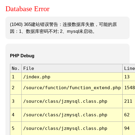
Database Error
(1040) 365建站错误警告：连接数据库失败，可能的原
因：1、数据库密码不对; 2、mysql未启动。
PHP Debug
No.
File
Line
1
/index.php
13
2
/source/function/function_extend.php
1548
3
/source/class/jzmysql.class.php
211
4
/source/class/jzmysql.class.php
62
5
/source/class/jzmysql.class.php
94