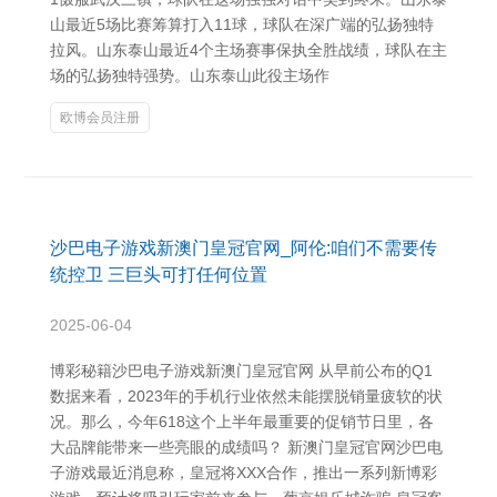
山最近5场比赛筹算打入11球，球队在深广端的弘扬独特
拉风。山东泰山最近4个主场赛事保执全胜战绩，球队在主
场的弘扬独特强势。山东泰山此役主场作
欧博会员注册
沙巴电子游戏新澳门皇冠官网_阿伦:咱们不需要传
统控卫 三巨头可打任何位置
2025-06-04
博彩秘籍沙巴电子游戏新澳门皇冠官网 从早前公布的Q1
数据来看，2023年的手机行业依然未能摆脱销量疲软的状
况。那么，今年618这个上半年最重要的促销节日里，各
大品牌能带来一些亮眼的成绩吗？ 新澳门皇冠官网沙巴电
子游戏最近消息称，皇冠将XXX合作，推出一系列新博彩