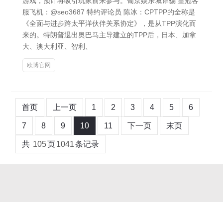
游戏，预计将吸引玩家前来参与。葡京娱乐城诈骗 皇冠客
服飞机：@seo3687 特约评论员 陈冰：CPTPP的全称是
《全面与进步跨太平洋伙伴关系协定》，是从TPP演化而
来的。特朗普退出奥巴马主导建立的TPP后，日本、加拿
大、澳大利亚、智利、
欧博官网
首页
上一页
1
2
3
4
5
6
7
8
9
10
11
下一页
末页
共
105
页
1041
条记录