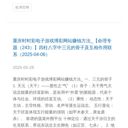
欧博官网
重庆时时彩电子游戏博彩网站赚钱方法_【命理专
题（243）】四柱八字中三元的骨子及互相作用联
系（2025-04-06）
2025-05-28
重庆时时彩电子游戏博彩网站赚钱方法_ 一、三元的骨子
1. 天元（天干）——显性之“气” （1）骨子：天干秀气天
说念能量的径直影响，是命局中“外显”的驱能源，代表个
体与社会、环境的径直互动。 （2）秉性： 动态性：天干
主动，主导性格、劳动、名声等显生运说念。 五行显化：
天干径直体现五行能量的强弱（如甲木参天，庚金肃
杀）。 靠谱的菠菜外围平台 十神定位：通过天干涉日主的
生克联系，界说东说念主生脚色（如正官、七杀）。 2. 地