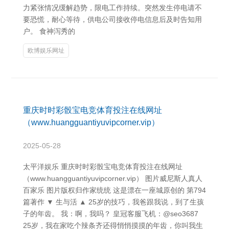
力紧张情况缓解趋势，限电工作持续。突然发生停电请不
要恐慌，耐心等待，供电公司接收停电信息后及时告知用
户。 食神泻秀的
欧博娱乐网址
重庆时时彩骰宝电竞体育投注在线网址
（www.huangguantiyuvipcorner.vip）
2025-05-28
太平洋娱乐 重庆时时彩骰宝电竞体育投注在线网址
（www.huangguantiyuvipcorner.vip） 图片威尼斯人真人
百家乐 图片版权归作家统统 这是漂在一座城原创的 第794
篇著作 ▼ 生与活 ▲ 25岁的技巧，我爸跟我说，到了生孩
子的年齿。 我：啊，我吗？ 皇冠客服飞机：@seo3687
25岁，我在家吃个辣条齐还得悄悄摸摸的年齿，你叫我生