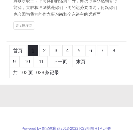
属猴东谈主，下周你们的运势回升，何况行事亦然颇有行
能源，大胆和冲刺就是你们下周的运势要道词，何况你们
也会因为我方的作念事习尚和个东谈主的远程而
新2投注网
首页
1
2
3
4
5
6
7
8
9
10
11
下一页
末页
共
103
页
1028
条记录
Powered by
新宝体育
@2013-2022
RSS地图
HTML地图