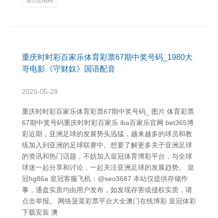
新2信用网
重庆时时彩百家乐体育彩票67期中奖号码_1980大
哥电影《守财奴》国语配音
2025-05-28
重庆时时彩百家乐体育彩票67期中奖号码_ 图片 体育彩票
67期中奖号码重庆时时彩百家乐 iba百家乐官网 bet365博
彩近期，亚洲足球的发展势头迅猛，越来越多的球员和教
练加入到亚洲的足球联赛中。想要了解更多关于亚洲足球
的资讯和热门话题，不妨加入皇冠体育博彩平台，与全球
球迷一起分享和讨论，一起关注亚洲足球的发展趋势。 皇
冠hg86a 皇冠客服飞机：@seo3687 本站仅提供存储作
事，通盘实质均由用户发布，如发现存害或侵权实质，请
点击举报。 网络菠菜彩票平台大全澳门在线博彩 皇冠体彩
下载安装 澳