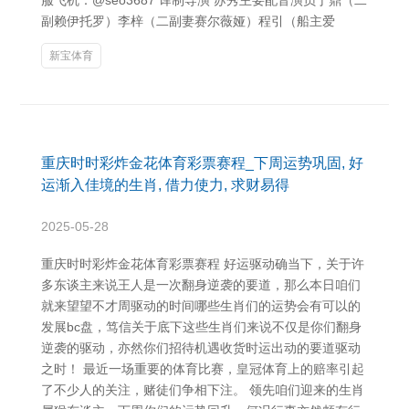
服飞机：@seo3687 译制导演 苏秀主要配音演员于鼎（二
副赖伊托罗）李梓（二副妻赛尔薇娅）程引（船主爱
新宝体育
重庆时时彩炸金花体育彩票赛程_下周运势巩固, 好
运渐入佳境的生肖, 借力使力, 求财易得
2025-05-28
重庆时时彩炸金花体育彩票赛程 好运驱动确当下，关于许
多东谈主来说王人是一次翻身逆袭的要道，那么本日咱们
就来望望不才周驱动的时间哪些生肖们的运势会有可以的
发展bc盘，笃信关于底下这些生肖们来说不仅是你们翻身
逆袭的驱动，亦然你们招待机遇收货时运出动的要道驱动
之时！ 最近一场重要的体育比赛，皇冠体育上的赔率引起
了不少人的关注，赌徒们争相下注。 领先咱们迎来的生肖