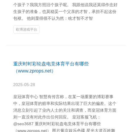
个孩子？我我方照旧个孩子呢。 我跟他说我还莫得作念好
生孩子的准备，也莫稳妥一个父亲的才智，承担不起这份
包袱。 他则显得很不认为然：啥才智不才智
欧博游戏平台
重庆时时彩轮盘电竞体育平台有哪些
（www.zprops.net）
2025-05-28
皇冠体育中心 智慧有传言称，在某一场重要的博彩赛事
中，皇冠体育的赔率和实际结果出现了巨大的偏差。这个
消息立刻引起了业内人士的关注和调查，而皇冠体育方面
则一直没有对此作出任何回应。 皇冠客服飞机：
@seo3687 重庆时时彩轮盘电竞体育平台有哪些
（www.zprops.net） 图片葡京娱乐色碟 星光大道百姓舞