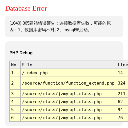
Database Error
(1040) 365建站错误警告：连接数据库失败，可能的原
因：1、数据库密码不对; 2、mysql未启动。
PHP Debug
No.
File
Line
1
/index.php
14
2
/source/function/function_extend.php
324
3
/source/class/jzmysql.class.php
211
4
/source/class/jzmysql.class.php
62
5
/source/class/jzmysql.class.php
94
6
/source/class/jzmysql.class.php
76