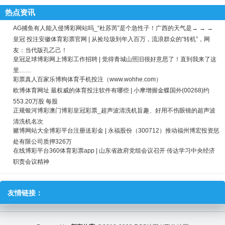
热点资讯
AG捕鱼有人能入侵博彩网站吗_“杜苏芮”是个急性子！广西的天气是→ → →
皇冠 投注安徽体育彩票官网 | 从捡垃圾到年入百万，流浪群众的“转机”，网
友：当代版孔乙己！
皇冠足球博彩网上博彩工作招聘 | 觉得青城山照旧很好意思了！直到我来了这
里……
彩票真人百家乐博狗体育手机投注（www.wohhe.com）
欧博体育网址 最权威的体育投注软件有哪些 | 小摩增握金蝶国外(00268)约
553.20万股 每股
正规银河博彩澳门博彩皇冠彩票_超声波清洗机旨趣、好用不伤眼镜的超声波
清洗机名次
赌博网站大全博彩平台注册送彩金 | 永福股份（300712）推动福州博宏投资惩
处有限公司质押326万
在线博彩平台360体育彩票app | 山东省政府党组会议召开 传达学习中央经济
职责会议精神
友情链接：