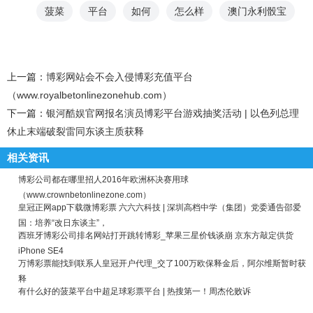
菠菜
平台
如何
怎么样
澳门永利骰宝
上一篇：
博彩网站会不会入侵博彩充值平台
（www.royalbetonlinezonehub.com）
下一篇：
银河酷娱官网报名演员博彩平台游戏抽奖活动 | 以色列总理
休止末端破裂雷同东谈主质获释
相关资讯
博彩公司都在哪里招人2016年欧洲杯决赛用球
（www.crownbetonlinezone.com）
皇冠正网app下载微博彩票 六六六科技 | 深圳高档中学（集团）党委通告邵爱
国：培养“改日东谈主”，
西班牙博彩公司排名网站打开跳转博彩_苹果三星价钱谈崩 京东方敲定供货
iPhone SE4
万博彩票能找到联系人皇冠开户代理_交了100万欧保释金后，阿尔维斯暂时获
释
有什么好的菠菜平台中超足球彩票平台 | 热搜第一！周杰伦败诉