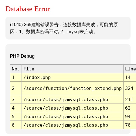
Database Error
(1040) 365建站错误警告：连接数据库失败，可能的原
因：1、数据库密码不对; 2、mysql未启动。
PHP Debug
No.
File
Line
1
/index.php
14
2
/source/function/function_extend.php
324
3
/source/class/jzmysql.class.php
211
4
/source/class/jzmysql.class.php
62
5
/source/class/jzmysql.class.php
94
6
/source/class/jzmysql.class.php
76