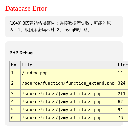
Database Error
(1040) 365建站错误警告：连接数据库失败，可能的原
因：1、数据库密码不对; 2、mysql未启动。
PHP Debug
No.
File
Line
1
/index.php
14
2
/source/function/function_extend.php
324
3
/source/class/jzmysql.class.php
211
4
/source/class/jzmysql.class.php
62
5
/source/class/jzmysql.class.php
94
6
/source/class/jzmysql.class.php
76