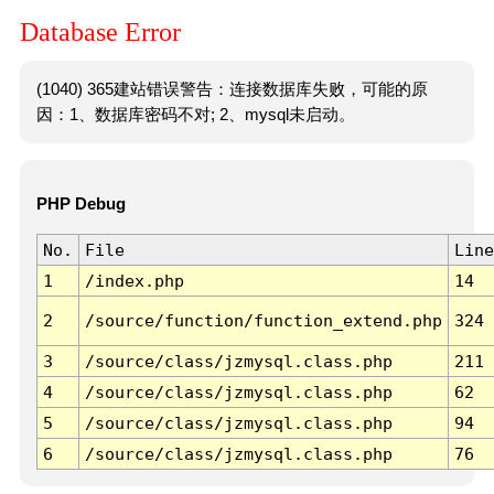
Database Error
(1040) 365建站错误警告：连接数据库失败，可能的原
因：1、数据库密码不对; 2、mysql未启动。
PHP Debug
No.
File
Line
1
/index.php
14
2
/source/function/function_extend.php
324
3
/source/class/jzmysql.class.php
211
4
/source/class/jzmysql.class.php
62
5
/source/class/jzmysql.class.php
94
6
/source/class/jzmysql.class.php
76