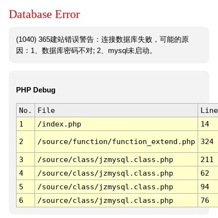
Database Error
(1040) 365建站错误警告：连接数据库失败，可能的原
因：1、数据库密码不对; 2、mysql未启动。
PHP Debug
No.
File
Line
1
/index.php
14
2
/source/function/function_extend.php
324
3
/source/class/jzmysql.class.php
211
4
/source/class/jzmysql.class.php
62
5
/source/class/jzmysql.class.php
94
6
/source/class/jzmysql.class.php
76