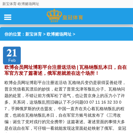
新宝体育-欧博赌场网址
你的位置：
新宝体育
>
欧博赌场网址
>
21
Feb
欧博会员网址博彩平台注册送活动 | 瓦格纳叛乱本日，自在
军官方发了篇著述，俄军差就差在这个场所！
欧博会员网址博彩平台注册送活动 瓦格纳兵变仍是获得妥善处理，
普京凭借着其漂后的妙技，处置了普里戈津等叛乱分子。瓦格纳问
题的处置，不错让前方俄军松了语气，也让普京身上的压力小了许
多。关系词，这场叛乱照旧确认了不少问题03 07 11 16 32 33 0
7，手脚俄罗斯的伏击盟友， 中国一直齐在关心着瓦格纳叛乱的程
度，也就在瓦格纳叛乱本日，自在军官方账号就发布了《三湾改
编：诞生了党对戎行的完全携带》这篇著述。著述里面的事情大多
是在说自在军，可仔细一看就能发现这里面处处映射了俄军。 皇冠