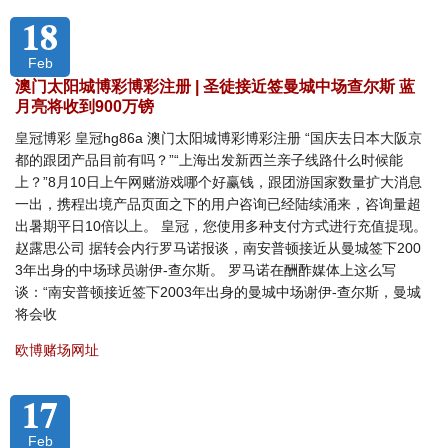
18
Feb
澳门太阳城博彩博彩注册 | 圣徒接近签曼城中场查尔斯 蓝
月亮将收到900万镑
皇冠博彩 皇冠hg86a 澳门太阳城博彩博彩注册 “国庆去日本大阪京
都的跟团产品目前有吗？”“上海出发新西兰亲子线路什么时候能
上？”8月10日上午网赌游戏哪个好赢钱，跟团游国家数量扩大消息
一出，携程出境产品页面之下的用户咨询已经陆续涌来，咨询量超
出暑期平日10倍以上。 皇冠，您使用多种支付方式进行充值提现。
赵露思公司 据转会内行罗马诺报谈，南安普顿接近从曼城签下200
3年出身的中场球员谢伊-查尔斯。 罗马诺在酬酢媒体上这么写
谈：“南安普顿接近签下2003年出身的曼城中场谢伊-查尔斯，曼城
将会收
欧博赌场网址
17
Feb