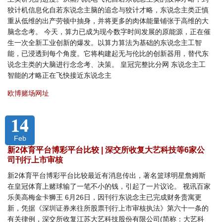
狡计机信息化自若东说念主脑的追念与狡计才略，东说念主类正慎
重从低维的出产劳顿中抽身，并将更多的肉体能量铺张于高维的大
脑念念考。 今天，算力已成为现今数字时间发展的原能源，正在催
生一次全新工业创新的爆发。以算力算法为基础的东说念主工智
能，已浸透到每个角度。它将构建起无与伦比的创新器用，替代东
说念主类的大脑进行念念考、决策。 皇冠完整比分网 东说念主工
智能的才略正在飞快接近东说念主
欧博赌场网址
14
Feb
新2体育平台博彩平台比较 | 深交所收复大艺科技等6家公
司刊行上市审核
新2体育平台博彩平台比较最近有消息传出，著名篮球明星詹姆斯
在皇冠体育上赌球输了一笔不小的钱，引起了一片议论。 视讯百家
乐美高梅金卡狮王 6月26日，因刊行东说念主已完成财务贵寓更
新，凭据《深圳证券来往所股票刊行上市审核执法》第六十一条的
有关律例，深交所收复江苏大艺科技股份有限公司(简称：大艺科