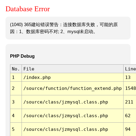
Database Error
(1040) 365建站错误警告：连接数据库失败，可能的原
因：1、数据库密码不对; 2、mysql未启动。
PHP Debug
No.
File
Line
1
/index.php
13
2
/source/function/function_extend.php
1548
3
/source/class/jzmysql.class.php
211
4
/source/class/jzmysql.class.php
62
5
/source/class/jzmysql.class.php
94