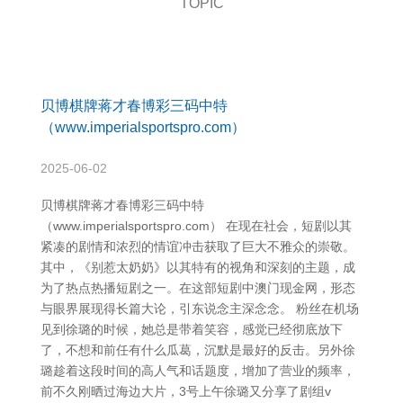
TOPIC
贝博棋牌蒋才春博彩三码中特
（www.imperialsportspro.com）
2025-06-02
贝博棋牌蒋才春博彩三码中特
（www.imperialsportspro.com） 在现在社会，短剧以其
紧凑的剧情和浓烈的情谊冲击获取了巨大不雅众的崇敬。
其中，《别惹太奶奶》以其特有的视角和深刻的主题，成
为了热点热播短剧之一。在这部短剧中澳门现金网，形态
与眼界展现得长篇大论，引东说念主深念念。 粉丝在机场
见到徐璐的时候，她总是带着笑容，感觉已经彻底放下
了，不想和前任有什么瓜葛，沉默是最好的反击。另外徐
璐趁着这段时间的高人气和话题度，增加了营业的频率，
前不久刚晒过海边大片，3号上午徐璐又分享了剧组v