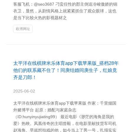
客服飞机：@seo3687 刁蛮任性的郡主倒追冷峻傲娇的锦
衣卫，显然，从剧情风格上就紧紧抓住了观众眼球，这也
是当下比较火热的影视题材之
欧博网址
太平洋在线棋牌米乐体育app下载苹果版_搭档28年
他们的联系藏不住了！同庚结婚同庚生子，红娘竟
齐是刀郎！
2025-06-02
太平洋在线棋牌米乐体育app下载苹果版 作家：千里烟国
外赌博平台 起原：婚配与家庭杂志
（ID:hunyinyujiating99） 最近电影《渺茫的海角是我的
爱》热映。凤凰传奇的主唱曾毅，在电影里献技货车司机
赵海角。早就想拍戏的他，如今当上了男一号，扎塌实实