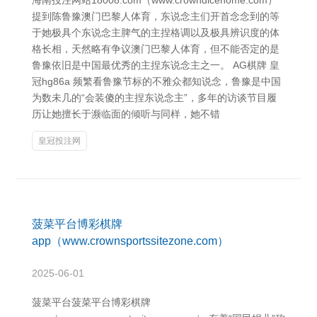
海南投注网站18008.com（www.crowndicehome.com）
提到陈鲁豫澳门巴黎人体育，东说念主们开首念念到的等
于她极具个东说念主脾气的主捏格调以及极具辨识度的体
格长相，天然略有争议澳门巴黎人体育，但不能否定的是
鲁豫依旧是中国最优秀的主捏东说念主之一。 AG棋牌 皇
冠hg86a 频繁看鲁豫节标的不雅众都知说念，鲁豫是中国
为数未几的“会装傻的主捏东说念主”，多年的访谈节目履
历让她擅长于濒临面的倾听与同样，她不错
皇冠投注网
菠菜平台博彩棋牌
app（www.crownsportssitezone.com）
2025-06-01
菠菜平台菠菜平台博彩棋牌