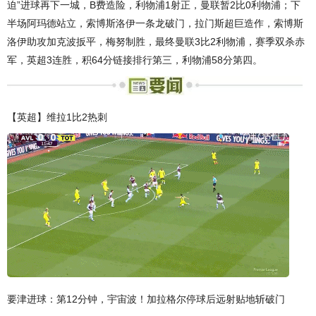
迫”进球再下一城，B费造险，利物浦1射正，曼联暂2比0利物浦；下
半场阿玛德站立，索博斯洛伊一条龙破门，拉门斯超巨造作，索博斯
洛伊助攻加克波扳平，梅努制胜，最终曼联3比2利物浦，赛季双杀赤
军，英超3连胜，积64分链接排行第三，利物浦58分第四。
【英超】维拉1比2热刺
要津进球：第12分钟，宇宙波！加拉格尔停球后远射贴地斩破门