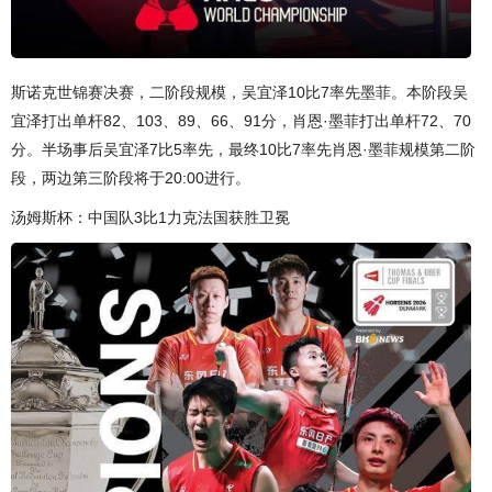
斯诺克世锦赛决赛，二阶段规模，吴宜泽10比7率先墨菲。本阶段吴
宜泽打出单杆82、103、89、66、91分，肖恩·墨菲打出单杆72、70
分。半场事后吴宜泽7比5率先，最终10比7率先肖恩·墨菲规模第二阶
段，两边第三阶段将于20:00进行。
汤姆斯杯：中国队3比1力克法国获胜卫冕