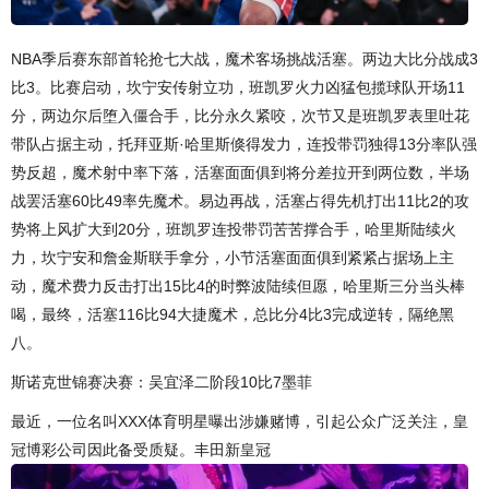
NBA季后赛东部首轮抢七大战，魔术客场挑战活塞。两边大比分战成3
比3。比赛启动，坎宁安传射立功，班凯罗火力凶猛包揽球队开场11
分，两边尔后堕入僵合手，比分永久紧咬，次节又是班凯罗表里吐花
带队占据主动，托拜亚斯·哈里斯倏得发力，连投带罚独得13分率队强
势反超，魔术射中率下落，活塞面面俱到将分差拉开到两位数，半场
战罢活塞60比49率先魔术。易边再战，活塞占得先机打出11比2的攻
势将上风扩大到20分，班凯罗连投带罚苦苦撑合手，哈里斯陆续火
力，坎宁安和詹金斯联手拿分，小节活塞面面俱到紧紧占据场上主
动，魔术费力反击打出15比4的时弊波陆续但愿，哈里斯三分当头棒
喝，最终，活塞116比94大捷魔术，总比分4比3完成逆转，隔绝黑
八。
斯诺克世锦赛决赛：吴宜泽二阶段10比7墨菲
最近，一位名叫XXX体育明星曝出涉嫌赌博，引起公众广泛关注，皇
冠博彩公司因此备受质疑。丰田新皇冠