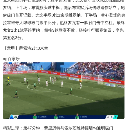
北京时刻5月4日凌晨0时，意甲第35轮，尤文镇守安联竞技场迎战维
罗纳。上半场，布雷默头球中框，随后布雷默后场传球造作站立，鲍
伊破门首开记载。尤文半场0比1逾期维罗纳。下半场，替补登场的弗
拉霍维奇大肆球破门扳平比分，热格罗瓦有一脚射门击中立柱。最终
尤文1比1战平维罗纳，相接9轮联赛不败，链接排行联赛第四，率先
第五名3分。
【意甲】萨索洛2比0米兰
ag百家乐
精彩进球：第47分钟，劳里恩特与索尔茨维特撞墙勾通明破门