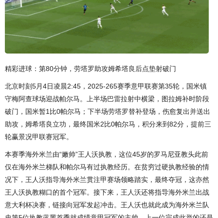
精彩进球：第80分钟，劳塔罗助攻姆希塔良后点垫射破门
北京时刻5月4日凌晨2:45，2025-265赛季意甲联赛第35轮，国米镇
守梅阿查球场迎战帕尔马。上半场巴雷拉射中横梁，图拉姆补时阶段
破门，国米暂1比0帕尔马；下半场劳塔罗替补登场，伤愈复出并送出
助攻，姆希塔良立功，最终国米2比0帕尔马，积分来到82分，提前三
轮赢景况甲联赛冠军。
本赛季海外米兰由“嫩帅”王人沃执教，这位45岁的罗马尼亚教头此前
仅在海外米兰梯队和帕尔马有过执教经历。在贫穷过硬执教经验的情
况下，王人沃指导海外米兰贯注甲赛场领略踏实，最终夺冠，这亦然
王人沃执教糊口的首个冠军。接下来，王人沃还将指导海外米兰出战
意大利杯决赛，链接向冠军发起冲击。王人沃也就此成为海外米兰队
史第5位执教蓝黑首季就成绩意甲冠军的主帅，上一位完成此举的还是