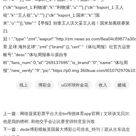
{"clk":"ksport_1:利物浦","k":"利物浦","u":""},{"clk":"ksport_1:王人
祖","k":"王人祖","u":""},{"clk":"ksport_1:国米","k":"国
米","u":""}],"title":"【早报】别拿王人沃欠妥王人祖！国米加冕联赛第
21
冠！","type":"zmt","wapurl":"http://zm.news.so.com/8ea04c89877a30
育:足球:海外足球","zmt":{"brand":{},"cert":"《体坛周报》社官方运营
账号","desc":"体坛周报泰斗源自专
科","fans_num":0,"id":"269137695","is_brand":"0","name":"体坛周
报","new_verify":"9","pic":"https://p0.img.360kuai.com/t0107f2970b1019
线上
博彩业
uG环球炸金花
收入
赌城
上一篇：
网络菠菜彩票平台大全bv伟德体育app官网 | 文班谈戈贝尔:
他是我的榜样, 和他交手会让比赛变得特意旨兴致
下一篇：
dede博彩模板英国最大博彩公司排名_特刊丨跟从古东说念