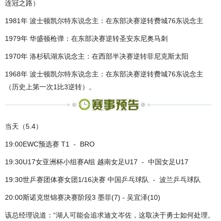
连冠之路）
1981年 波士顿凯尔特东说念主：在东部决赛逆转费城76东说念主
1979年 华盛顿枪弹：在东部决赛逆转圣安东尼奥马刺
1970年 洛杉矶湖东说念主：在西部半决赛逆转菲尼克斯太阳
1968年 波士顿凯尔特东说念主：在东部决赛逆转费城76东说念主
（历史上第一次1比3逆转）。
当天（5.4）
19:00EWC预选赛 T1 - BRO
19:30U17女亚洲杯小组赛A组 越南女足U17 - 中国女足U17
19:30世乒赛团体赛女团1/16决赛 中国乒乓球队 - 波兰乒乓球队
20:00斯诺克世锦赛决赛阶段3 墨菲(7) - 吴宜泽(10)
该总经理说道：“湖人可能会追求迪文岑佐，这取决于勇士如何处理。