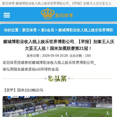
新宝体育-赌城博彩业收入线上娱乐世界博彩公司_【早报】别拿王人沃欠妥王人
祖！国米加冕联赛第21冠！
你的位置：
新宝体育
>
新2会员
> 赌城博彩业收入线上娱乐世界博彩
赌城博彩业收入线上娱乐世界博彩公司_【早报】别拿王人沃
公司_【早报】别拿王人沃欠妥王人祖！国米加冕联赛第21冠！
欠妥王人祖！国米加冕联赛第21冠！
发布日期：2026-05-04 20:28 点击次数：150
皇冠体育搭建教程
赌城博彩业收入线上娱乐世界博彩公司_
体坛周报全媒体原创uG环球炸金花
【意甲】国米2比0帕尔马