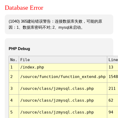
Database Error
(1040) 365建站错误警告：连接数据库失败，可能的原
因：1、数据库密码不对; 2、mysql未启动。
PHP Debug
No.
File
Line
1
/index.php
13
2
/source/function/function_extend.php
1548
3
/source/class/jzmysql.class.php
211
4
/source/class/jzmysql.class.php
62
5
/source/class/jzmysql.class.php
94