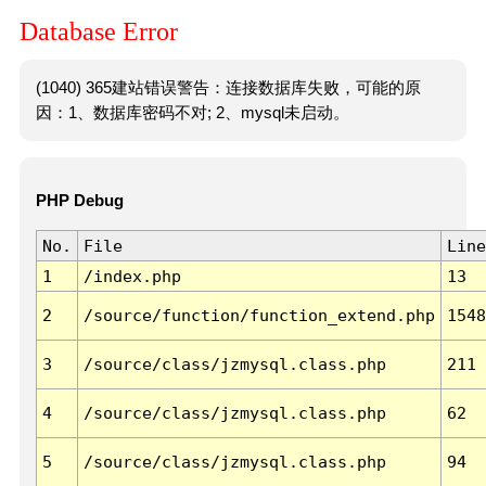
Database Error
(1040) 365建站错误警告：连接数据库失败，可能的原
因：1、数据库密码不对; 2、mysql未启动。
PHP Debug
No.
File
Line
1
/index.php
13
2
/source/function/function_extend.php
1548
3
/source/class/jzmysql.class.php
211
4
/source/class/jzmysql.class.php
62
5
/source/class/jzmysql.class.php
94