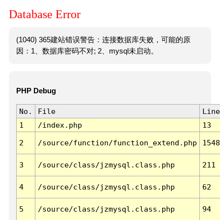
Database Error
(1040) 365建站错误警告：连接数据库失败，可能的原
因：1、数据库密码不对; 2、mysql未启动。
PHP Debug
No.
File
Line
1
/index.php
13
2
/source/function/function_extend.php
1548
3
/source/class/jzmysql.class.php
211
4
/source/class/jzmysql.class.php
62
5
/source/class/jzmysql.class.php
94