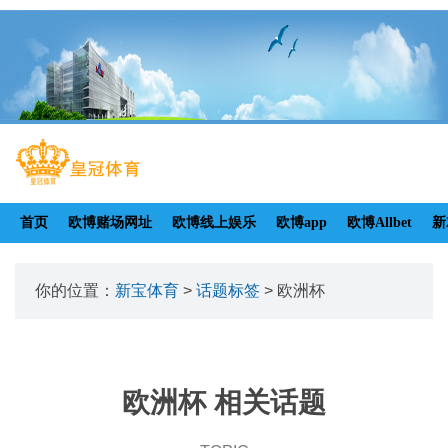
首页
欧博赌场网址
欧博线上娱乐
欧博app
欧博Allbet
新
你的位置：
新宝体育
>
话题标签
> 欧洲杯
欧洲杯 相关话题