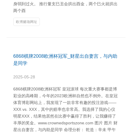
身弱到过火。 推行量支巳丑会拱出酉金，两个巳火就拱出
两个酉
欧博赌场网址
6868棋牌2008欧洲杯冠军_财星出自妻宫，与内助
是同学
2025-05-28
6868棋牌2008欧洲杯冠军 皇冠滚球 每次重大赛事都是博
彩业的高峰期，今年的2023欧洲杯自然也不例外。在皇冠
体育博彩网站上，我发现了一款非常有趣的投注游戏——
XXX vs. XXX，其中的赔率也非常高。我选择了我的心仪
明星XXX，结果他居然在比赛中赢得了胜利，让我赚得了
丰厚的奖金。www.crownedsportszone.com 图片 图片 财
星出自妻宫，与内助是同学 命理分析： 乾造：辛未 甲午