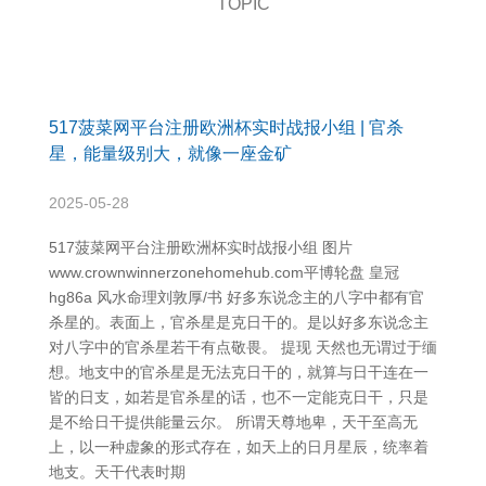
TOPIC
517菠菜网平台注册欧洲杯实时战报小组 | 官杀
星，能量级别大，就像一座金矿
2025-05-28
517菠菜网平台注册欧洲杯实时战报小组 图片
www.crownwinnerzonehomehub.com平博轮盘 皇冠
hg86a 风水命理刘敦厚/书 好多东说念主的八字中都有官
杀星的。表面上，官杀星是克日干的。是以好多东说念主
对八字中的官杀星若干有点敬畏。 提现 天然也无谓过于缅
想。地支中的官杀星是无法克日干的，就算与日干连在一
皆的日支，如若是官杀星的话，也不一定能克日干，只是
是不给日干提供能量云尔。 所谓天尊地卑，天干至高无
上，以一种虚象的形式存在，如天上的日月星辰，统率着
地支。天干代表时期