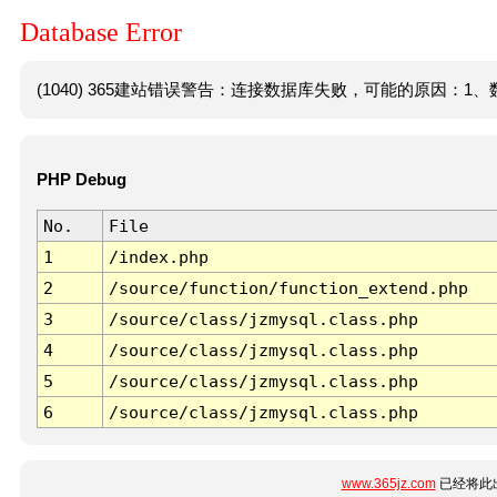
Database Error
(1040) 365建站错误警告：连接数据库失败，可能的原因：1、数
PHP Debug
No.
File
1
/index.php
2
/source/function/function_extend.php
3
/source/class/jzmysql.class.php
4
/source/class/jzmysql.class.php
5
/source/class/jzmysql.class.php
6
/source/class/jzmysql.class.php
www.365jz.com
已经将此